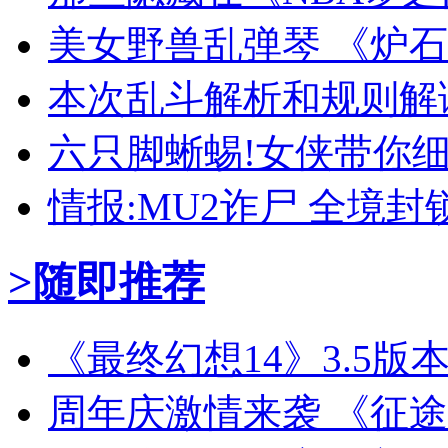
美女野兽乱弹琴 《炉
本次乱斗解析和规则解
六只脚蜥蜴!女侠带你细
情报:MU2诈尸 全境
>随即推荐
《最终幻想14》3.5版
周年庆激情来袭 《征