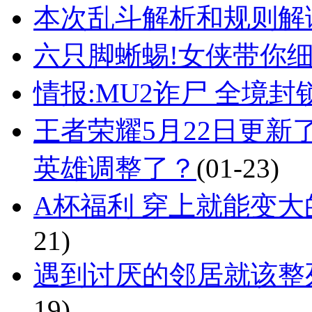
本次乱斗解析和规则解
六只脚蜥蜴!女侠带你细
情报:MU2诈尸 全境
王者荣耀5月22日更新
英雄调整了？
(01-23)
A杯福利 穿上就能变大
21)
遇到讨厌的邻居就该整
19)