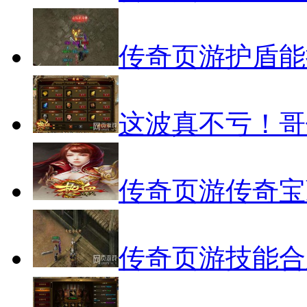
传奇页游护盾能
这波真不亏！哥
传奇页游传奇宝
传奇页游技能合