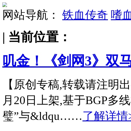
网站导航：
铁血传奇
嗜
| 当前位置：
叽金！《剑网3》双
【原创专稿,转载请注明出
月20日上架,基于BGP
璧”与&ldqu……
了解详情