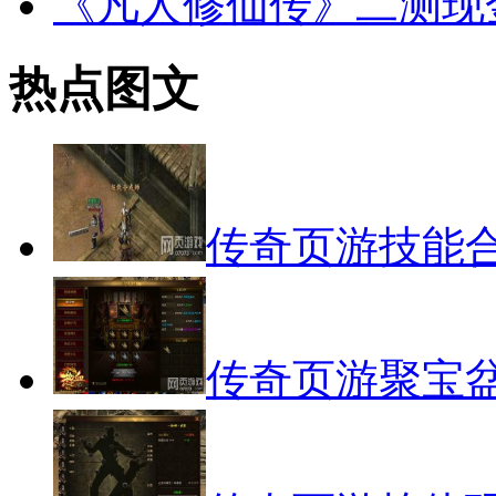
《凡人修仙传》二测现
热点图文
传奇页游技能
传奇页游聚宝盆