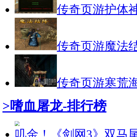
传奇页游护体
传奇页游魔法
传奇页游寒荒
>嗜血屠龙-排行榜
叽金！《剑网3》双马