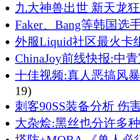
九大神兽出世 新天龙狂
Faker、Bang等韩国
外服Liquid社区最火
ChinaJoy前线快报:
十佳视频:真人恶搞风暴
19)
刺客90SS装备分析 伤
大杂烩:黑丝也分许多种
塔防+MOBA 《兽人