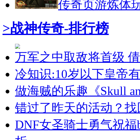
传奇页游炼体玩
>战神传奇-排行榜
万军之中取敌将首级 
冷知识:10岁以下皇帝有
做海贼的乐趣《Skull a
错过了昨天的活动？找
DNF女圣骑士勇气祝福b