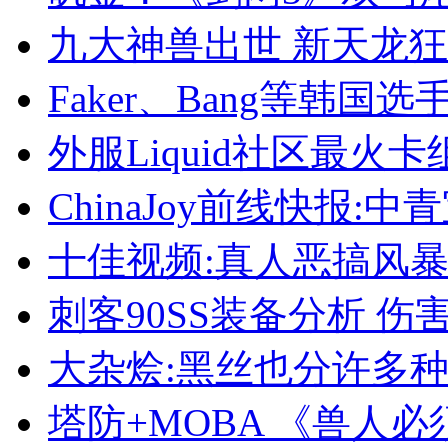
九大神兽出世 新天龙狂
Faker、Bang等韩国
外服Liquid社区最火
ChinaJoy前线快报:
十佳视频:真人恶搞风暴
刺客90SS装备分析 伤
大杂烩:黑丝也分许多种
塔防+MOBA 《兽人