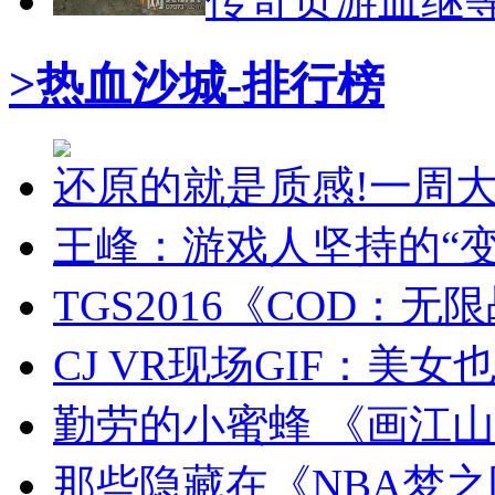
传奇页游血继
>热血沙城-排行榜
还原的就是质感!一周大师级C
王峰：游戏人坚持的“变
TGS2016《COD：
CJ VR现场GIF：美
勤劳的小蜜蜂 《画江
那些隐藏在《NBA梦