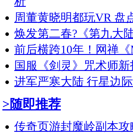
析
周董黄晓明都玩VR 盘
焕发第二春?《第九大
前后横跨10年！网禅《
国服《剑灵》咒术师新
进军严寒大陆 行星边
>随即推荐
传奇页游封魔岭副本攻