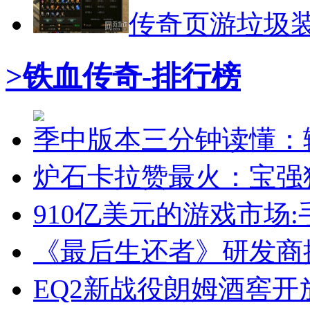
传奇页游垃圾
>铁血传奇-排行榜
季中版本三分钟读懂：
炉石卡拉赞最火：宝强
910亿美元的游戏市场
《最后生还者》研发商探
EQ2新战役朗姆酒窖开