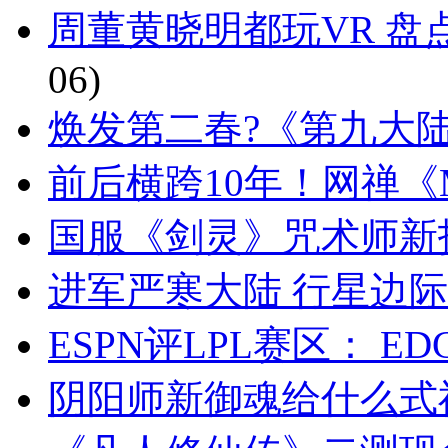
周董黄晓明都玩VR 盘
06)
焕发第二春?《第九大
前后横跨10年！网禅《
国服《剑灵》咒术师新
进军严寒大陆 行星边
ESPN评LPL赛区： E
阴阳师新御魂给什么式