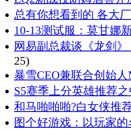
总有你想看到的 各大
10-13测试服：莫甘
网易副总裁谈《龙剑》
25)
暴雪CEO兼联合创始人Mik
S5赛季上分英雄推荐
和马啪啪啪?白女侠推
图个好游戏：以玩家的