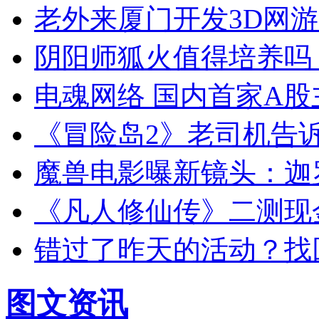
老外来厦门开发3D网游
阴阳师狐火值得培养吗
电魂网络 国内首家A股
《冒险岛2》老司机告诉
魔兽电影曝新镜头：迦
《凡人修仙传》二测现
错过了昨天的活动？找
图文资讯