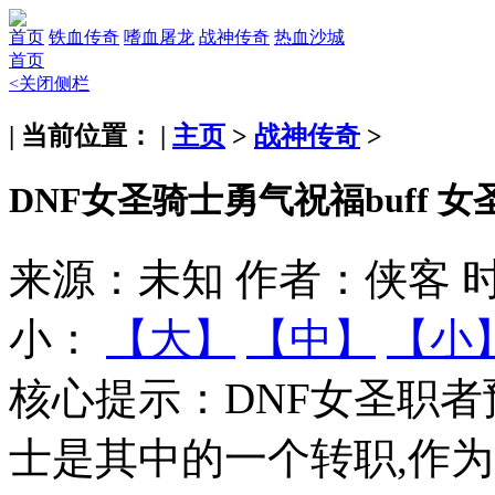
首页
铁血传奇
嗜血屠龙
战神传奇
热血沙城
首页
<关闭侧栏
| 当前位置： |
主页
>
战神传奇
>
DNF女圣骑士勇气祝福buff
来源：未知
作者：侠客
时
小：
【大】
【中】
【小
核心提示：
DNF女圣职者
士是其中的一个转职,作为