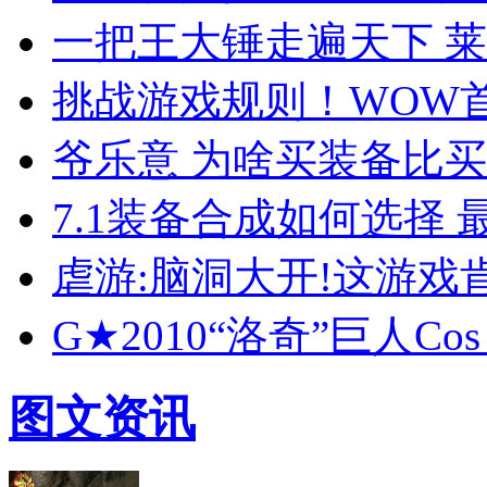
一把王大锤走遍天下 
挑战游戏规则！WOW首
爷乐意 为啥买装备比
7.1装备合成如何选择
虐游:脑洞大开!这游
G★2010“洛奇”巨人C
图文资讯