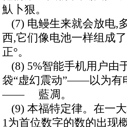
魜卜狠。
(7) 电鳗生来就会放
西,它们像电池一样组成了
正°。
(8) 5%智能手机用户
袋“虚幻震动”——以为有
——ゞ 藍凋。
(9) 本福特定律。在
1为首位数字的数的出现概率