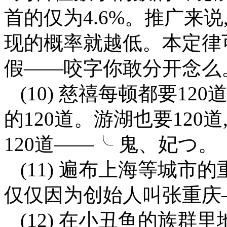
首的仅为4.6%。推广来
现的概率就越低。本定律
假——咬字你敢分开念么
(10) 慈禧每顿都要12
的120道。游湖也要120
120道——╰ 鬼、妃つ。
(11) 遍布上海等城市
仅仅因为创始人叫张重庆
(12) 在小丑鱼的族