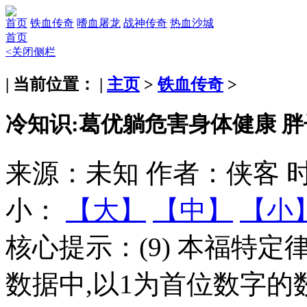
首页
铁血传奇
嗜血屠龙
战神传奇
热血沙城
首页
<关闭侧栏
| 当前位置： |
主页
>
铁血传奇
>
冷知识:葛优躺危害身体健康 
来源：未知
作者：侠客
时
小：
【大】
【中】
【小
核心提示：
(9) 本福特
数据中,以1为首位数字的数