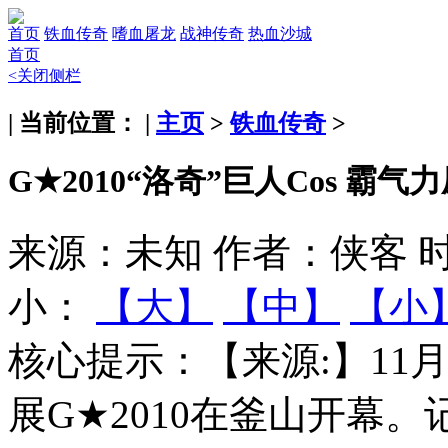
首页
铁血传奇
嗜血屠龙
战神传奇
热血沙城
首页
<关闭侧栏
| 当前位置： |
主页
>
铁血传奇
>
G★2010“洛奇”巨人Cos 霸气
来源：未知
作者：侠客
时
小：
【大】
【中】
【小
核心提示：
【来源:】11
展G★2010在釜山开幕