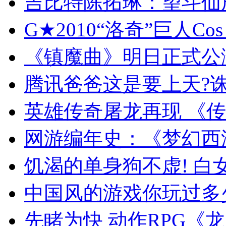
吉比特陈拓琳：望斗仙
G★2010“洛奇”巨人C
《镇魔曲》明日正式公
腾讯爸爸这是要上天?
英雄传奇屠龙再现 《
网游编年史：《梦幻西
饥渴的单身狗不虚! 
中国风的游戏你玩过多
先睹为快 动作RPG《