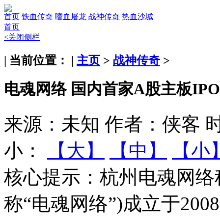
首页
铁血传奇
嗜血屠龙
战神传奇
热血沙城
首页
<关闭侧栏
| 当前位置： |
主页
>
战神传奇
>
电魂网络 国内首家A股主板IP
来源：未知
作者：侠客
时
小：
【大】
【中】
【小
核心提示：
杭州电魂网络
称“电魂网络”)成立于20