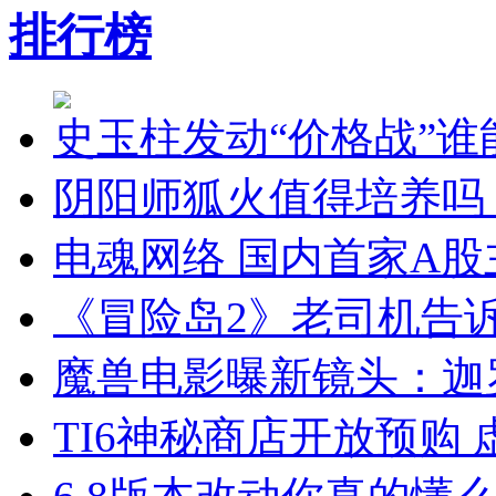
排行榜
史玉柱发动“价格战”
阴阳师狐火值得培养吗
电魂网络 国内首家A股
《冒险岛2》老司机告诉
魔兽电影曝新镜头：迦
TI6神秘商店开放预购