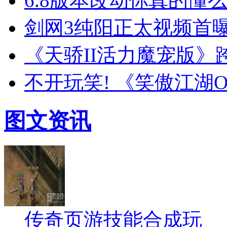
6.8版本改动你真的懂
剑网3纯阳正太视频首
《天骄II活力魔宠版》
不开玩笑! 《笑傲江湖
图文资讯
传奇页游技能合成玩