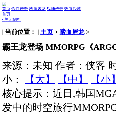
首页
铁血传奇
嗜血屠龙
战神传奇
热血沙城
首页
<关闭侧栏
| 当前位置： |
主页
>
嗜血屠龙
>
霸王龙登场 MMORPG《AR
来源：未知
作者：侠客
时
小：
【大】
【中】
【小
核心提示：
近日,韩国M
发中的时空旅行MMORP