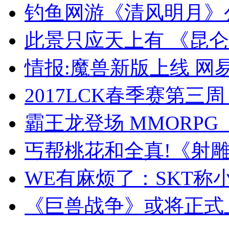
钓鱼网游《清风明月》
此景只应天上有 《昆仑
情报:魔兽新版上线 网
2017LCK春季赛第三周 R
霸王龙登场 MMORP
丐帮桃花和全真!《射
WE有麻烦了：SKT称
《巨兽战争》或将正式